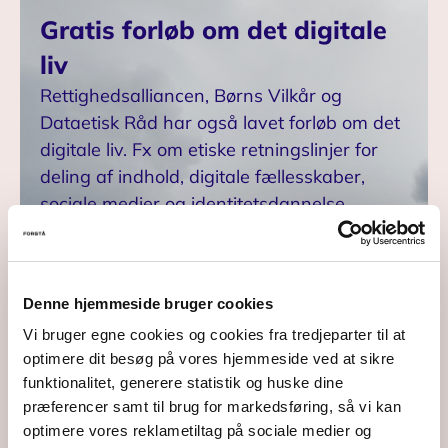
Gratis forløb om det digitale
liv
Rettighedsalliancen, Børns Vilkår og
Dataetisk Råd har også lavet forløb om det
digitale liv. Fx om etiske retningslinjer for
deling af indhold, digitale fællesskaber,
sociale medier og identitetsdannelse.
7.-9. klasse
4.-6. klasse
Sociale medier og
Spillet om dine
identitetsdannelse
data
Denne hjemmeside bruger cookies
Gratis forløb
Gratis forløb
Vi bruger egne cookies og cookies fra tredjeparter til at
optimere dit besøg på vores hjemmeside ved at sikre
funktionalitet, generere statistik og huske dine
præferencer samt til brug for markedsføring, så vi kan
optimere vores reklametiltag på sociale medier og
Mere info
Mere info