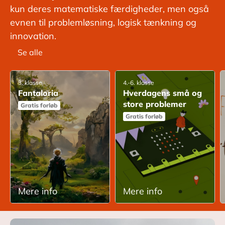
kun deres matematiske færdigheder, men også
evnen til problemløsning, logisk tænkning og
innovation.
Se alle
3. klasse
4.-6. klasse
Fantaloria
Hverdagens små og
store problemer
Gratis forløb
Gratis forløb
Mere info
Mere info