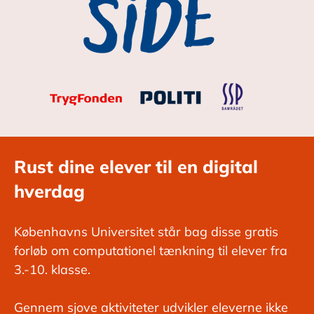
Rust dine elever til en digital
hverdag
Københavns Universitet står bag disse gratis
forløb om computationel tænkning til elever fra
3.-10. klasse.
Gennem sjove aktiviteter udvikler eleverne ikke