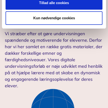
Tillad alle cookies
Kors, Købehavns Universitet, Trygfonden, Politiet
og SSP. De er tilpasset undervisningen i
grundskolen, og du kan finde forløb til både
Kun nødvendige cookies
indskolingen
,
mellemtrinnet
og
udskolingen
.
Vi stræber efter at gøre undervisningen
spændende og motiverende for eleverne. Derfor
har vi her samlet en række gratis materialer, der
dækker forskellige emner og
færdighedsniveauer. Vores digitale
undervisningsforløb er nøje udviklet med henblik
på at hjælpe lærere med at skabe en dynamisk
og engagerende læringsoplevelse for deres
elever.